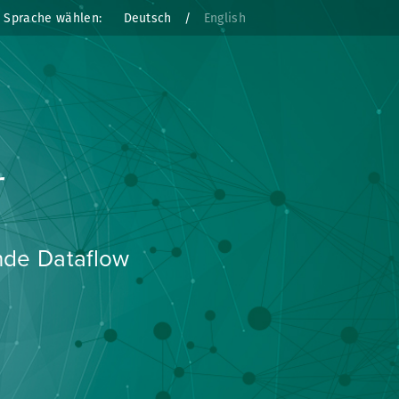
Sprache wählen:
Deutsch
/
English
ing
eltweit
ristige und
 die