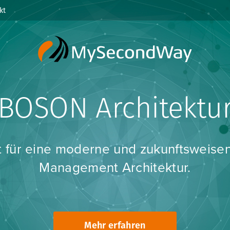
kt
ural Product Plann
rch das automatische Auswerten von w
n Informationen können zeitnah mittelf
gfristige Vorhersagen gemacht werden,
wettbewerbskritisch sind.