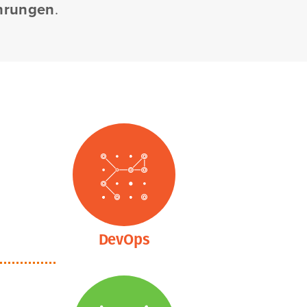
hrungen
.
DevOps