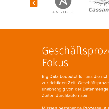
Previous
Geschäftsproz
Fokus
Big Data bedeutet für uns die ric
zur richtigen Zeit. Geschäftspro
unabhängig von der Datenmenge 
Zeiten durchlaufen sein.
Müssen bestehende Prozesse, Au