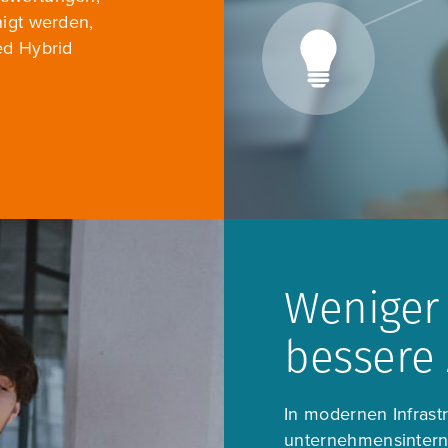
igt werden,
ed Hybrid
Weniger
bessere
In modernen Infrastr
unternehmensintern