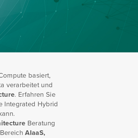
Compute basiert,
ta verarbeitet und
cture
. Erfahren Sie
 Integrated Hybrid
kann.
itecture
Beratung
m Bereich
AIaaS,