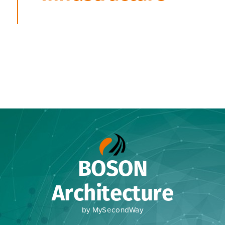
BOSON
Architecture
by MySecondWay